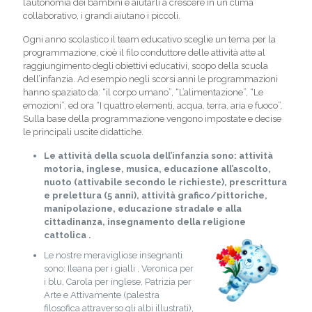
l’autonomia dei bambini e aiutarli a crescere in un clima
collaborativo, i grandi aiutano i piccoli.
Ogni anno scolastico il team educativo sceglie un tema per la
programmazione, cioè il filo conduttore delle attività atte al
raggiungimento degli obiettivi educativi, scopo della scuola
dell’infanzia. Ad esempio negli scorsi anni le programmazioni
hanno spaziato da: “il corpo umano”, “L’alimentazione”, “Le
emozioni”, ed ora “I quattro elementi, acqua, terra, aria e fuoco”.
Sulla base della programmazione vengono impostate e decise
le principali uscite didattiche.
Le attività della scuola dell’infanzia sono: attività
motoria, inglese, musica, educazione all’ascolto,
nuoto (attivabile secondo le richieste), prescrittura
e prelettura (5 anni), attività grafico/pittoriche,
manipolazione, educazione stradale e alla
cittadinanza, insegnamento della religione
cattolica .
Le nostre meravigliose insegnanti
sono: Ileana per i gialli , Veronica per
i blu, Carola per inglese, Patrizia per
Arte e Attivamente (palestra
filosofica attraverso gli albi illustrati),