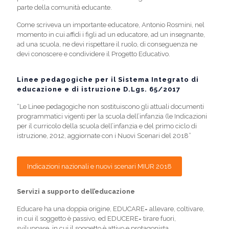
parte della comunità educante.
Come scriveva un importante educatore, Antonio Rosmini, nel
momento in cui affidi i figli ad un educatore, ad un insegnante,
ad una scuola, ne devi rispettare il ruolo, di conseguenza ne
devi conoscere e condividere il Progetto Educativo.
Linee pedagogiche per il Sistema Integrato di
educazione e di istruzione D.Lgs. 65/2017
“Le Linee pedagogiche non sostituiscono gli attuali documenti
programmatici vigenti per la scuola dell’infanzia (le Indicazioni
per il curricolo della scuola dell’infanzia e del primo ciclo di
istruzione, 2012, aggiornate con i Nuovi Scenari del 2018”
Indicazioni nazionali e nuovi scenari MIUR 2018
Servizi a supporto dell’educazione
Educare ha una doppia origine, EDUCARE= allevare, coltivare,
in cui il soggetto è passivo, ed EDUCERE= tirare fuori,
sviluppare, in cui il soggetto è attivo e protagonista.