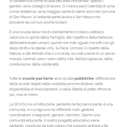
si caratterizza come scuola dell’area industriale, spesso i
genitori sono colleghi di lavoro. Ci manca però l’identità di zona
come residenza, se la maggior parte di utenti sono nel comune
di San Mauro, la restante parte lavora a San Mauro ma
proviene da comuni anche lontani.
È una scuola laica ma di orientamento cristiano cattolico,
valorizza lo spirito della Famiglia, del rispetto e della bellezza
dell’essere esseri umani, quindi non tutti uguali ma tutti con gli
stessi diritti e le stesse virtù, la Pace, l’Amore, il rispetto della
Natura, e del Mondo che ci circonda, la costruzione di un senso
morale, centrali sono i valori della Vita, dell’accoglienza, della
condivisione, della solidarietà.
Tutte le
scuole paritarie
sono scuole
pubbliche
, differiscono
dalle scuole Statali nelle modalità amministrative, nelle
disponibilità di finanziamenti, e nella libertà di poter offrire di
più, mai di meno.
La SCUOLA è un’istituzione, pertanto ne facciamo parte, è una
comunità, in cui ognuno ha differenti ruoli, gestore,
coordinatore, insegnanti, genitori, bambini. Siamo una
comunità educante, il nostro progetto educativo viene,
pertanto, condiviso da tutti coloro che vogliono entrare a far