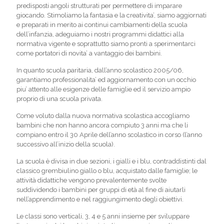
predisposti angoli strutturati per permettere di imparare
giocando. Stimoliamo la fantasia e la creativita’, siamo aggiornati
e preparati in merito ai continui cambiamenti della scuola
dell’infanzia, adeguiamo i nostri programmi didattici alla
normativa vigente e soprattutto siamo pronti a sperimentarci
come portatori di novita’ a vantaggio dei bambini.
In quanto scuola paritaria, dall’anno scolastico 2005/06,
garantiamo professionalita’ ed aggiornamento con un occhio
piu’ attento alle esigenze delle famiglie ed il servizio ampio
proprio di una scuola privata.
Come voluto dalla nuova normativa scolastica accogliamo
bambini che non hanno ancora compiuto 3 anni ma che li
compiano entro il 30 Aprile dell’anno scolastico in corso (l’anno
successivo all’inizio della scuola).
La scuola è divisa in due sezioni, i gialli e i blu, contraddistinti dal
classico grembiulino giallo o blu, acquistato dalle famiglie; le
attività didattiche vengono prevalentemente svolte
suddividendo i bambini per gruppi di età al fine di aiutarli
nell’apprendimento e nel raggiungimento degli obiettivi.
Le classi sono verticali, 3, 4 e 5 anni insieme per sviluppare