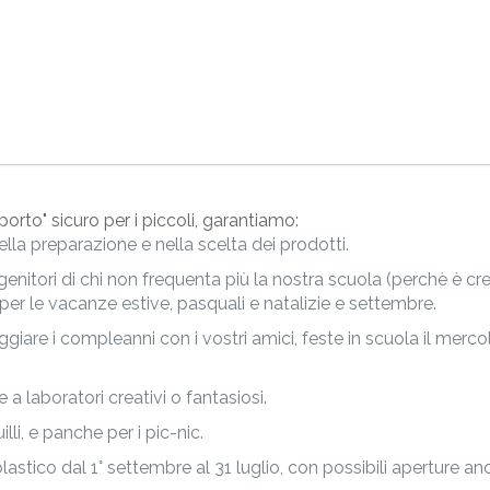
Servizi
porto" sicuro per i piccoli, garantiamo:
lla preparazione e nella scelta dei prodotti.
 genitori di chi non frequenta più la nostra scuola (perchè è cre
er le vacanze estive, pasquali e natalizie e settembre.
ggiare i compleanni con i vostri amici, feste in scuola il merco
a laboratori creativi o fantasiosi.
li, e panche per i pic-nic.
astico dal 1° settembre al 31 luglio, con possibili aperture an