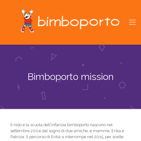
Bimboporto mission
Il nido e la scuola dell’infanzia bimboporto nascono nel
settembre 2004 dal sogno di due amiche, e mamme, Erika e
Patrizia. Il percorso di Erika si interrompe nel 2015, per scelte