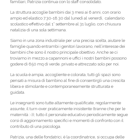
familiari, Patrizia continua con lo staff consolidato.
La struttura accoglie bambini dai 3 mesi ai 6 anni, con orario
ampio ed elastico 7.30-18.30 dal lunedì al venerdì, calendario
scolastico effettivo dal 1° settembre al 31 luglio, con chiusura
natalizia di una sola settimana.
Siamo in una zona industriale per una precisa scelta, aiutare le
famiglie quando entrambi i genitori lavorano, nell’interesse dei
bambini che sono il nostro principale obiettivo. Anche se ci
troviamo in mezzo a capannoni e uffici i nostri bambini possono
godere di 650 mq di verde, privato e attrezzato solo per noi.
La scuola è ampia, accogliente e colorata, tutti gli spazi sono
pensati a misura di bambino al fine di consentirgli una crescita
libera e stimolante e contemporaneamente strutturata e
guidata.
Le insegnanti sono tutte altamente qualificate, regolarmente
assunte, il turn-over praticamente inisistente (tranne che per le
maternità :-)); tutto il personale educativo periodicamente segue
corsi di aggiornamento specifici e momenti di confronto con il
contributo di una psicologa.
Patrizia, una delle fondatrici, è la coordinatrice, si occupa delle