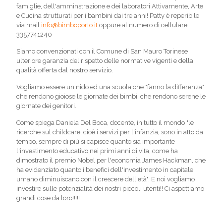
famiglie, dell'amminstrazione e dei laboratori Attivamente, Arte
e Cucina strutturati per i bambini dai tre anni! Patty è reperibile
via mail
info@bimboporto.it
oppure al numero di cellulare
3357741240
Siamo convenzionati con il Comune di San Mauro Torinese
ulteriore garanzia del rispetto delle normative vigenti e della
qualità offerta dal nostro servizio.
Vogliamo essere un nido ed una scuola che "fanno la differenza"
che rendono gioiose le giornate dei bimbi, che rendono serene le
giornate dei genitori.
Come spiega Daniela Del Boca, docente, in tutto il mondo "le
ricerche sul childcare, cioè i servizi per l'infanzia, sono in atto da
tempo, sempre di più si capisce quanto sia importante
l'investimento educativo nei primi anni di vita, come ha
dimostrato il premio Nobel per l'economia James Hackman, che
ha evidenziato quanto i benefici dell'investimento in capitale
umano diminuiscano con il crescere dell'età". E noi vogliamo
investire sulle potenzialità dei nostri piccoli utenti!! Ci aspettiamo
grandi cose da loro!!!!!