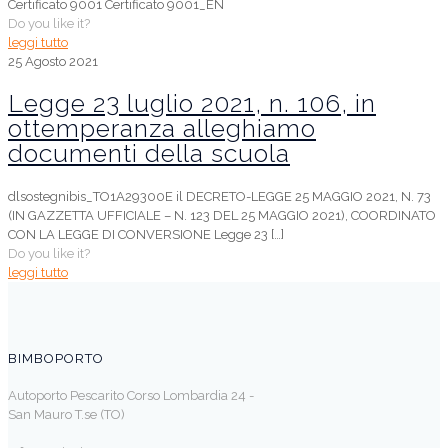
Certificato 9001 Certificato 9001_EN
Do you like it?
leggi tutto
25 Agosto 2021
Legge 23 luglio 2021, n. 106, in
ottemperanza alleghiamo
documenti della scuola
dlsostegnibis_TO1A29300E il DECRETO-LEGGE 25 MAGGIO 2021, N. 73
(IN GAZZETTA UFFICIALE – N. 123 DEL 25 MAGGIO 2021), COORDINATO
CON LA LEGGE DI CONVERSIONE Legge 23
[…]
Do you like it?
leggi tutto
BIMBOPORTO
Autoporto Pescarito Corso Lombardia 24 -
San Mauro T.se (TO)