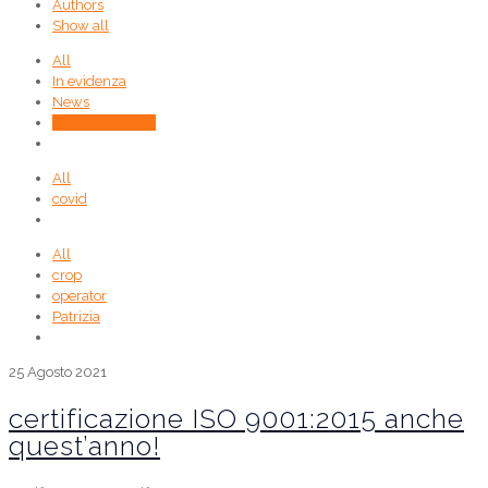
Authors
Show all
All
In evidenza
News
Senza categoria
All
covid
All
crop
operator
Patrizia
25 Agosto 2021
certificazione ISO 9001:2015 anche
quest’anno!